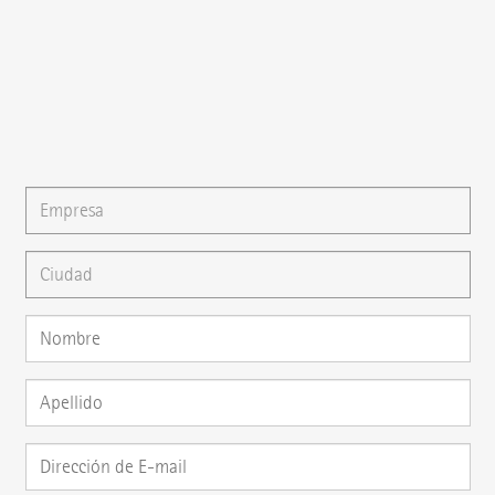
{{fon}}
{{email}}
También puede escribirnos un
E-mail
o formular su
pregunta directamente aquí