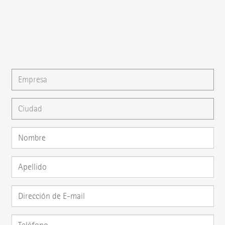
{{email}}
También puede escribirnos un
E-mail
o formular su
pregunta directamente aquí