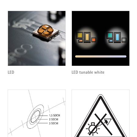
LED
LED tunable white