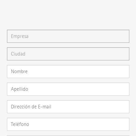
También puede escribirnos un
E-mail
o formular su
pregunta directamente aquí