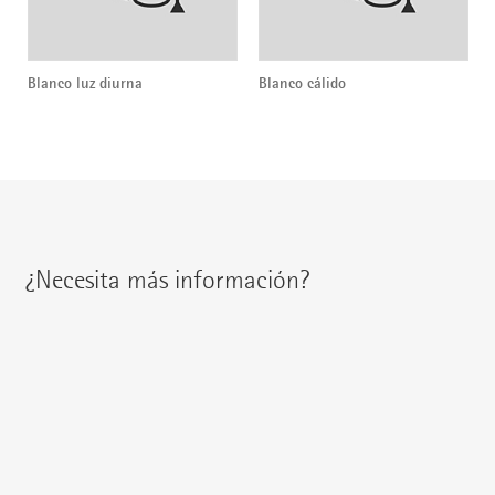
Blanco luz diurna
Blanco cálido
¿Necesita más información?
Encontrará a su interlocutor regional en:
{{fon}}
{{email}}