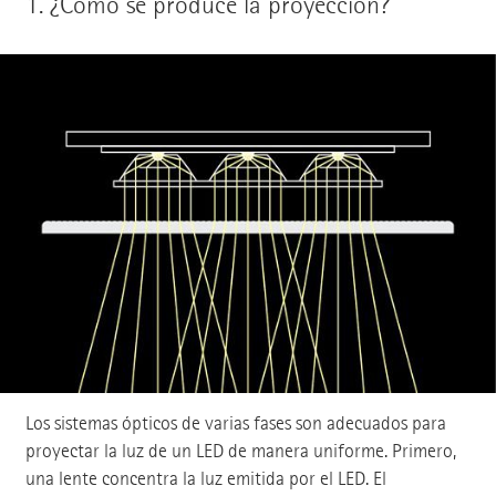
1.
¿Cómo se produce la proyección?
Los sistemas ópticos de varias fases son adecuados para
proyectar la luz de un LED de manera uniforme. Primero,
una lente concentra la luz emitida por el LED. El