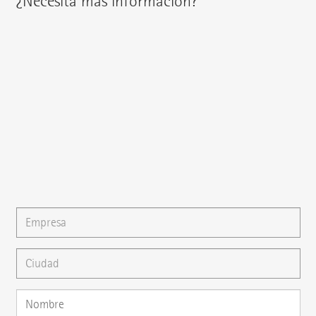
¿Necesita más información?
Encontrará a su interlocutor regional en:
{{fon}}
{{email}}
También puede escribirnos un
E-mail
o formular su
pregunta directamente aquí