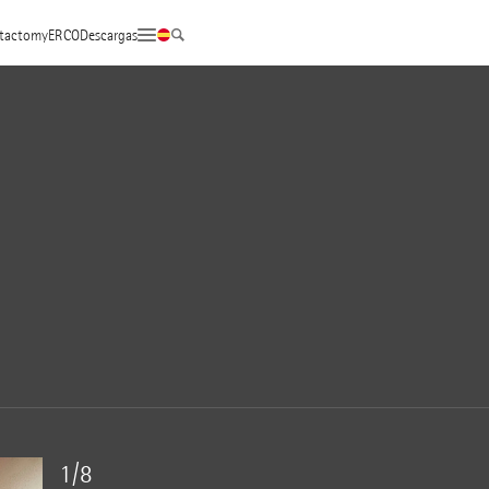
tacto
myERCO
Descargas
1/8