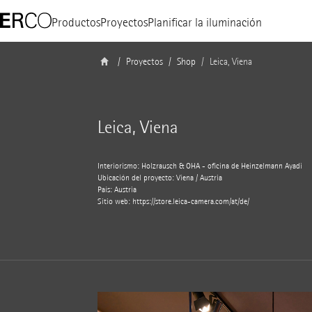
Productos
Proyectos
Planificar la iluminación
Proyectos
Shop
Leica, Viena
Leica, Viena
Interiorismo: Holzrausch & OHA - oficina de Heinzelmann Ayadi
Ubicación del proyecto: Viena / Austria
País: Austria
Sitio web: https://store.leica-camera.com/at/de/