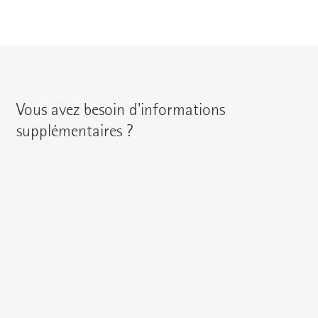
Vous avez besoin d'informations
supplémentaires ?
Vous pouvez contacter votre interlocuteur régional en
utilisant les coordonnées suivantes :
{{fon}}
{{email}}
Vous pouvez également nous écrire un
e-mail
ou poser