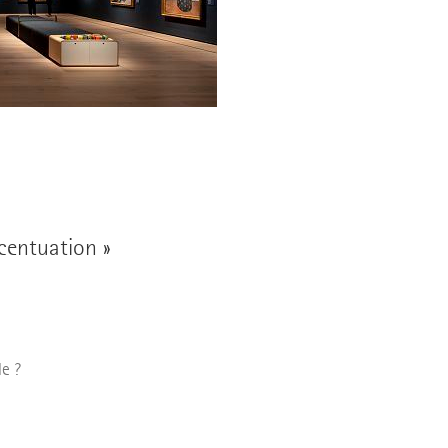
centuation »
le ?