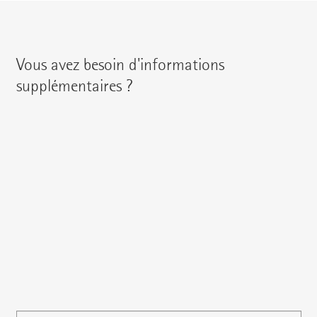
Vous avez besoin d'informations
supplémentaires ?
Vous pouvez contacter votre interlocuteur régional en
utilisant les coordonnées suivantes :
{{fon}}
{{email}}
Vous pouvez également nous écrire un
e-mail
ou poser
directement votre question ici