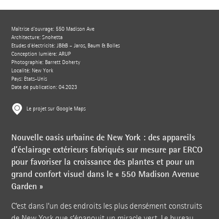
Maîtrise d’ouvrage: 550 Madison Ave
Architecture: Snohetta
Etudes d'électricité: JB&B – Jaros, Baum & Bolles
Conception lumière: ARUP
Photographie: Barrett Doherty
Localité: New York
Pays: Etats-Unis
Date de publication: 04.2023
Le projet sur Google Maps
Nouvelle oasis urbaine de New York : des appareils
d’éclairage extérieurs fabriqués sur mesure par ERCO
pour favoriser la croissance des plantes et pour un
grand confort visuel dans le « 550 Madison Avenue
Garden »
C’est dans l’un des endroits les plus densément construits
de New York que s’épanouit un miracle vert. Le bureau