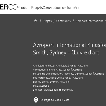
Produits
Projets
Conception de lumière
Projets
Community
Aéroport international 
Aéroport international Kingsfo
Smith, Sydney - Œuvre d’art
Architecture: Hassell Architects, Sydney / Australie
Conception lumière: Arup, Sydney / Australie
Partenaires de distribution: Jadecross Lighting Sydney / Australie
Photographie: Jackie Chan, Sydney / Australie
Lieu du projet: Sydney / Australie
Pays: Australie
Site web:
www.sydneyairport.com.au
Le projet sur Google Maps