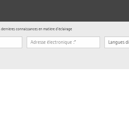
s dernières connaissances en matière d’éclairage
Langues
disponibles
Sur ERCO
Inspiration
'autres informations sur
Protection des données : les engagements d'ERCO
ratifs et de
L'entreprise
Thèmes d’actual
rs et de manière pratique, par e-mail, sur les nouveautés du Réseau Lumière ERCO. No
age, des reportages projets, des nouveautés produits ainsi que des articles sur le sec
Greenology - Éclairage durable
Éclairage de bu
Carrière chez ERCO
Éclairer des gal
Offres d'emploi
Interdiction des
Magazine ERCO Lichtbericht : abonnez-vous
Human Centric 
gratuitement