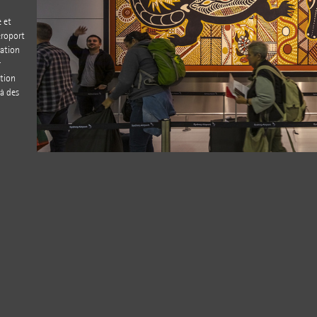
e et
éroport
lation
r
ntion
 à des