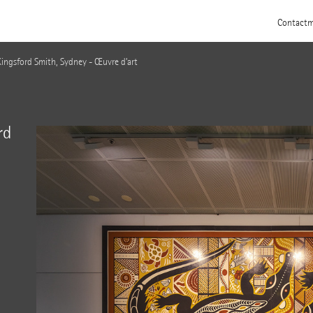
Contact
m
Kingsford Smith, Sydney - Œuvre d’art
rd