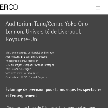
Auditorium Tung/Centre Yoko Ono
Lennon, Université de Liverpool,
Royaume-Uni
Maîtrise d’ouvrage: L’université de Liverpool
Architecture: Ellis Williams Architects
Photographie: Paul McMullin
Lieu du projet: Liverpool / Grande-Bretagne
Pays: Grande-Bretagne
Site web:
www.liverpool.ac.uk
Contractant : ULCCo Special Projects
Éclairage de précision pour la musique, les spectacles
et l’enseignement
L’Auditorium Tung de l’Université de Liverpool est une