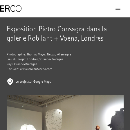
Exposition Pietro Consagra dans la
galerie Robilant + Voena, Londres
Photographie: Thomas Mayer, Neuss / Allemagne
Lieu du projet: Londres / Grande-Bretagne
Pays: Grande-Bretagne
Site web:
www.robilantvoena.com
Le projet sur Google Maps