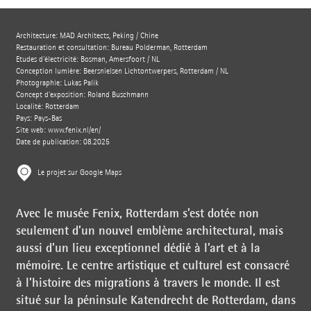
Architecture: MAD Architects, Peking / Chine
Restauration et consultation: Bureau Polderman, Rotterdam
Etudes d'électricité: Bosman, Amersfoort / NL
Conception lumière: Beersnielsen Lichtontwerpers, Rotterdam / NL
Photographie: Lukas Palik
Concept d'exposition: Roland Buschmann
Localité: Rotterdam
Pays: Pays-Bas
Site web:
www.fenix.nl/en/
Date de publication: 08.2025
Le projet sur Google Maps
Avec le musée Fenix, Rotterdam s’est dotée non
seulement d’un nouvel emblème architectural, mais
aussi d’un lieu exceptionnel dédié à l’art et à la
mémoire. Le centre artistique et culturel est consacré
à l’histoire des migrations à travers le monde. Il est
situé sur la péninsule Katendrecht de Rotterdam, dans