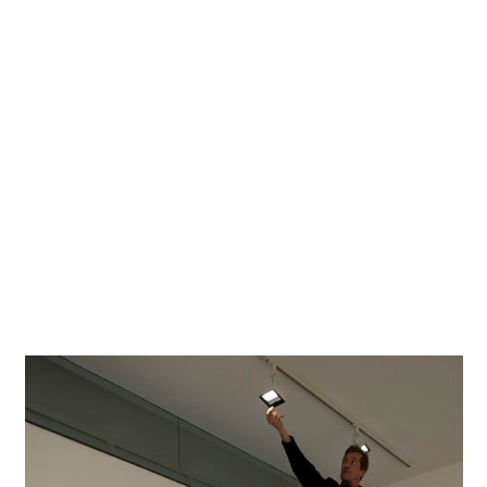
Bureau d'études
Luciano Stignani Illuminazione
Photographe
Thomas Mayer
Lieu du projet
Rom
Le projet sur Google Maps
Cette galerie d'art d'une maison particulière se distingue
par le lien entre art contemporain et architecture
moderne. Au c(oe)ur de Rome, sa riche collection est
rehaussée par des produits comme les projecteurs Light
Board.