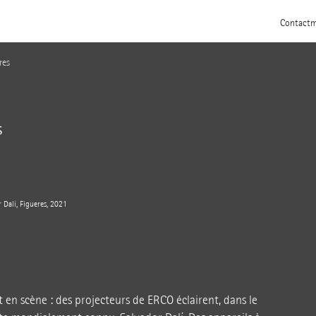
Contact
m
res
s
Dalí, Figueres, 2021
en scène : des projecteurs de ERCO éclairent, dans le