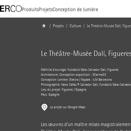
Produits
Projets
Conception de lumière
Projets
Culture
Le Théâtre-Musée Dalí, Figue
Le Théâtre-Musée Dalí, Figuere
Maîtrise d’ouvrage: Fundació Gala-Salvador Dalí, Figueres
Architecture: Conception exposition : 3Carme33
Conception lumière: Elektra / Façade : ILM Barcelona
Photographie: Nano Cañas © Salvador Dalí, Fundació Gala-Salvador 
Lieu du projet: Figueres / Espagne
Pays: Espagne
Le projet sur Google Maps
Les œuvres d’un maître mises magistralement 