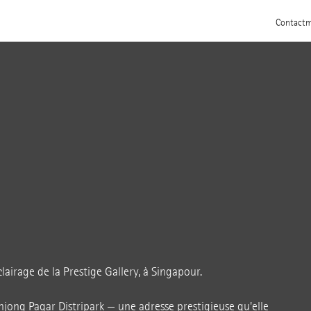
Contact
m
clairage de la Prestige Gallery, à Singapour.
anjong Pagar Distripark — une adresse prestigieuse qu'elle