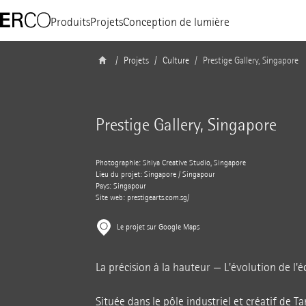
Produits
Projets
Conception de lumière
Projets
Culture
Prestige Gallery, Singapore
Prestige Gallery, Singapore
Photographie: Shiya Creative Studio, Singapore
Lieu du projet: Singapore / Singapour
Pays: Singapour
Site web:
prestigearts.com.sg/
Le projet sur Google Maps
La précision à la hauteur — L'évolution de l'é
Située dans le pôle industriel et créatif de T