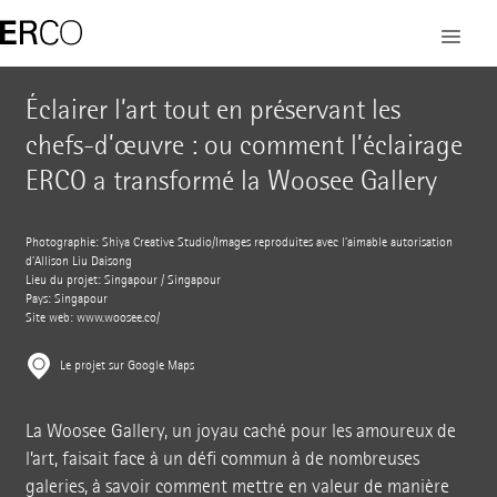
Éclairer l’art tout en préservant les
chefs-d’œuvre : ou comment l’éclairage
ERCO a transformé la Woosee Gallery
Photographie: Shiya Creative Studio/Images reproduites avec l’aimable autorisation
d’Allison Liu Daisong
Lieu du projet: Singapour / Singapour
Pays: Singapour
Site web:
www.woosee.co/
Le projet sur Google Maps
La Woosee Gallery, un joyau caché pour les amoureux de
l’art, faisait face à un défi commun à de nombreuses
galeries, à savoir comment mettre en valeur de manière