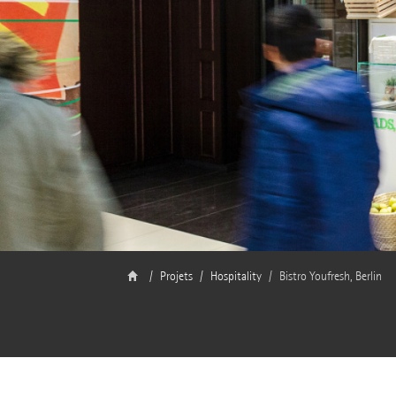
Projets
Hospitality
Bistro Youfresh, Berlin
Projet : Youfresh, Berlin / Allemagne