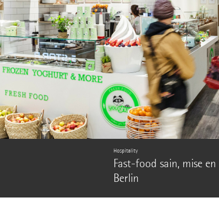
Hospitality
Fast-food sain, mise en
Berlin