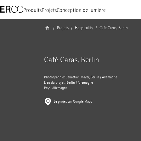
Produits
Projets
Conception de lumière
Projets
Hospitality
Café Caras, Berlin
Café Caras, Berlin
Photographie: Sebastian Mayer, Berlin / Allemagne
Lieu du projet: Berlin / Allemagne
Pays: Allemagne
Le projet sur Google Maps