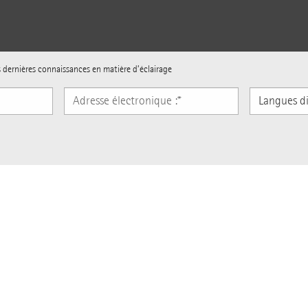
s dernières connaissances en matière d’éclairage
Langues
disponibles
Sur ERCO
Inspiration
'autres informations sur
Protection des données : les engagements d'ERCO
ratifs et de
L'entreprise
Thèmes d’actual
rs et de manière pratique, par e-mail, sur les nouveautés du Réseau Lumière ERCO. No
age, des reportages projets, des nouveautés produits ainsi que des articles sur le sec
Greenology - Éclairage durable
Éclairage de bu
Carrière chez ERCO
Éclairer des gal
Offres d'emploi
Interdiction des
Magazine ERCO Lichtbericht : abonnez-vous
Human Centric 
gratuitement