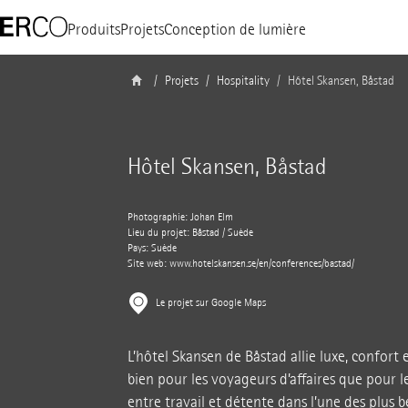
Produits
Projets
Conception de lumière
Projets
Hospitality
Hôtel Skansen, Båstad
Hôtel Skansen, Båstad
Photographie: Johan Elm
Lieu du projet: Båstad / Suède
Pays: Suède
Site web:
www.hotelskansen.se/en/conferences/bastad/
Le projet sur Google Maps
L’hôtel Skansen de Båstad allie luxe, confort e
bien pour les voyageurs d’affaires que pour les
entre travail et détente dans l’une des plus b