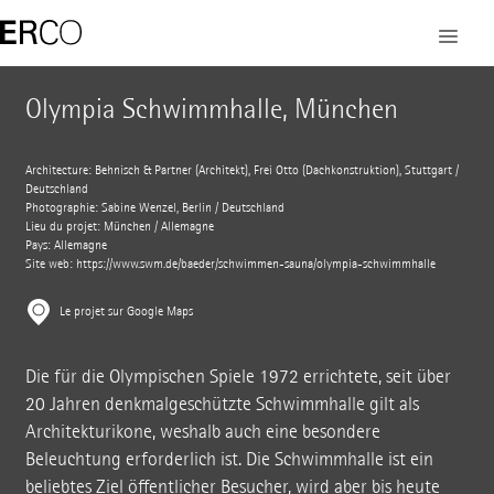
Olympia Schwimmhalle, München
Architecture: Behnisch & Partner (Architekt), Frei Otto (Dachkonstruktion), Stuttgart /
Deutschland
Photographie: Sabine Wenzel, Berlin / Deutschland
Lieu du projet: München / Allemagne
Pays: Allemagne
Site web: https://www.swm.de/baeder/schwimmen-sauna/olympia-schwimmhalle
Le projet sur Google Maps
Die für die Olympischen Spiele 1972 errichtete, seit über
20 Jahren denkmalgeschützte Schwimmhalle gilt als
Architekturikone, weshalb auch eine besondere
Beleuchtung erforderlich ist. Die Schwimmhalle ist ein
beliebtes Ziel öffentlicher Besucher, wird aber bis heute