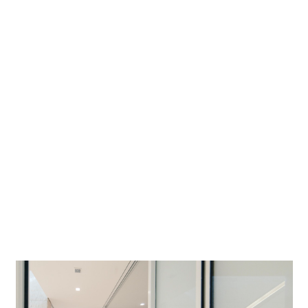
Bureau d'études
Sineplan Ingenieurbüro für Elektrotechnik und
Gebäudeleittechnik, Hambourg; Ingenieurbüro Beyer,
Neumünster
Photographe
Frieder Blickle, Hambourg
Lieu du projet
Hambourg
Le projet sur Google Maps
La Villa Linari offre à ses habitants une expérience
synesthétique qui allie architecture et lumière scénique
auxquelles d'ajoutent les délicats parfums d'intérieur
Linari. Des Downlights et des appareils à faisceau mural
RGBW varychromes Quintessence assurent une qualité de
lumière et une variabilité extrêmes.