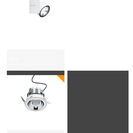
Optec
Projecteurs pour rails conducteurs