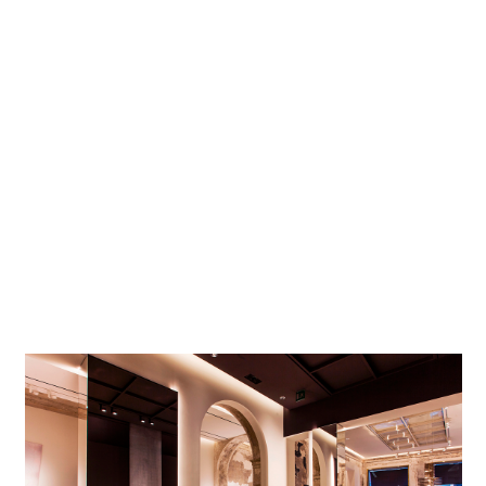
Des projecteurs à LED Optec et des Downlights
Quintessence soulignent les multiples et luxueuses
structures de matériaux, mais aussi l'atmosphère de cette
architecture patrimoniale. Les produits de luxe sont mis en
scène grâce à un éclairage ciblé, au choix avec des lentilles
Spot ou Flood. Quelques produits ERCO trouvent là aussi
un emploi plutôt inhabituel : en éloignant les platines LED
de quelques projecteurs et en installant le haut-parleur du
système radio dans les boîtiers des luminaires, les
concepteurs lumière de Black Out ont transformé les
appareils d'éclairage en appareils audio.