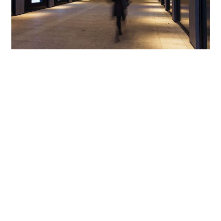
Une lumière adaptée, une orientation parfaite
Dans le jardin sur cour, qui bénéficie d’un éclairage
nettement réduit par rapport au parvis, les allées sont
illuminées par des appareils sur pied Kubus. Il en résulte un
éclairage à la fois discret et saisissant. Le soir, quand on se
promène à travers les îlots de verdure, cette lumière des
appareils sur pied ne trouble pas l’ensemble chorégraphié
à la perfection puisque, grâce à la technologie Dark Sky
d’ERCO, elle reste sous l’horizontale. Dans les allées qui
desservent le bâtiment, les Downlights apparents Compact
à répartition Oval flood créent des surfaces lumineuses
élancées. Complexe mais discret, le concept lumière assure
un confort visuel élevé tout en veillant à la sécurité des