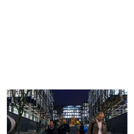
d’architectes praguois Cigler Marani Architects, se trouve
pour l’essentiel à l’intérieur d’un vaste bloc. Haut de neuf
étages, le bâtiment comprend une cour intérieure. Avec les
édifices voisins, cette cour forme un espace généreux, aux
allures de parc. Investisseurs et architectes tenaient
beaucoup à ces espaces libres semi-ouverts, leur accordant
une grande importance. Tandis que le parvis, qui sert
surtout de carte de visite au bâtiment, entretient un
dialogue formel clairement identifiable avec l’architecture
linéaire, la cour paysagée revêt un caractère plus propice à
la contemplation.