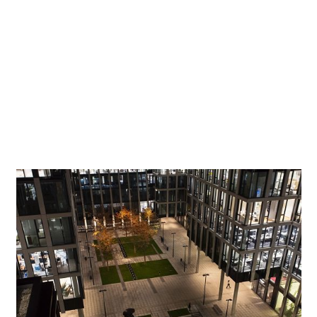
Les deux cours, y compris les allées qui y conduisent, sont
éclairées par des produits ERCO – une décision qui reflète
la qualité recherchée par le maître d’ouvrage. Un autre
critère de sélection portait sur l’efficacité énergétique des
appareils à LED. Titulaire du certificat américain LEED
Platinum décerné aux constructions durables et
respectueuses des ressources naturelles, le Florentinum
redéfinit aussi la donne en matière d’écologie.