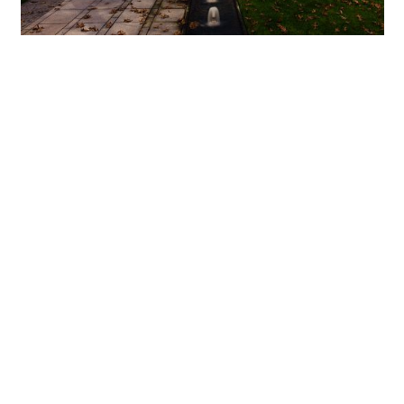
Un cadre architectural chaleureux
Dans les cours du Florentinum, les appareils d’éclairage
extérieur ERCO remplissent différentes fonctions. Les
projecteurs Flood Parscoop, montés sur des mâts, assurent
l’éclairage général du parvis, la lumière des LED
convaincant par sa grande homogénéité. Placés en
plusieurs endroits du rez-de-chaussée, devant les
poutrelles de la façade habillées de tôle, les projecteurs de
forte puissance Grasshopper accentuent la structure
architecturale du bâtiment sans éblouir les flâneurs. Quant
aux projecteurs de forte puissance Beamer assortis d’une
répartition Narrow spot, ils orientent le regard sur la
végétation du parvis. Montés entre les quatrième et
cinquième étages, ces appareils diffusent leur faisceau
lumineux précisément sur les couronnes des arbres. Les
espaces paysagés composés avec soin ressortent, et le jeu