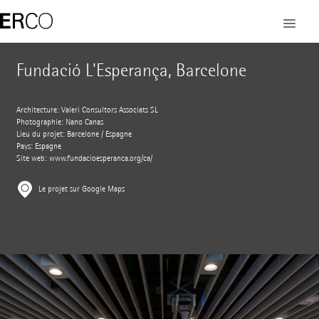
Fundació L'Esperança, Barcelone
Architecture: Valeri Consultors Associats SL
Photographie: Nano Canas
Lieu du projet: Barcelone / Espagne
Pays: Espagne
Site web:
www.fundacioesperanca.org/ca/
Le projet sur Google Maps