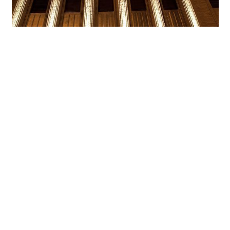
Les flèches de la tour entièrement rénovées et mises
en scène avec Lightscan
La Walker Tower est dominée par une couronne à quatre
pointes intégralement remplacée lors de la rénovation. Les
plans actuels s'inspirent des dessins originaux de Ralph
Thomas Walker, les couleurs des surfaces métalliques ayant
fait l'objet d'une attention particulière. L'entrée de la
Walker Tower est décorée par des reliefs en bronze et en
nickel argenté. Cette bichromie devait se retrouver à la
pointe du bâtiment. Pour l'éclairage, l'agence Kugler Ning
a retenu le projecteur
Lightscan
d'ERCO qui offre des flux
lumineux si intenses que même la partie supérieure du
gratte-ciel peut être mise en valeur au loin. Pour chaque
flèche, un outil d'éclairage de 20 watts avec une
répartition de lumière narrow spot de 7° a été fixé à