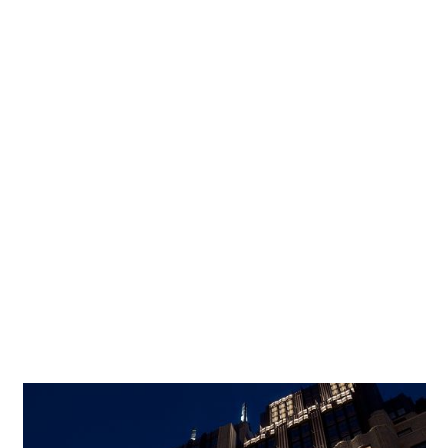
sélectionné ces appareils d'éclairage extérieur et utilisé des
faisceaux orientés vers le haut éclairant plusieurs l'étages,
afin d’accentuer les proportions du bâtiment, souligner les
lignes ascendantes de la façade et renforcer, par une
lumière rasante, les détails grâce à un jeu d'ombre et de
lumière. La technique de lumière précise garantit un anti-
éblouissement remarquable et évite la lumière diffuse à
travers les fenêtres et sur les balcons. Sans risque
d'éblouissement, les habitants et les visiteurs peuvent ainsi
profiter de la vue sur la skyline et le ciel étoilé. Avec son
boîtier basé sur des formes géométriques, le Grasshopper
s'insère discrètement dans la façade. La technologie LED
élimine pratiquement la maintenance pour ces appareils
d'éclairage montés à des hauteurs difficiles d'accès.