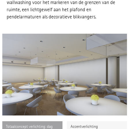
wallwashing voor het markeren van de grenzen van de
ruimte, een lichtgewelf aan het plafond en
pendelarmaturen als decoratieve blikvangers.
Totaalconcept verlichting: dag
Totaalconcept verlichting: dag
Totaalconcept verlichting: dag
Totaalconcept verlichting: dag
Totaalconcept verlichting: dag
Totaalconcept verlichting: dag
Totaalconcept verlichting: dag
Totaalconcept verlichting: dag
Accentverlichting
Accentverlichting
Accentverlichting
Accentverlichting
Accentverlichting
Accentverlichting
Accentverlichting
Accentverlichting