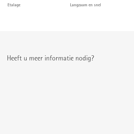
Etalage
Langzaam en snel
Heeft u meer informatie nodig?
U treft uw regionale contactpersoon aan onder:
{{fon}}
{{email}}
U kunt ons ook een
E-mail
schrijven of uw vraag direct
hier stellen