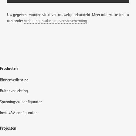
Uw gegevens worden strikt vertrouwelijk behandeld. Meer informatie treft u
aan onder
Verklaring inzake gegevensbescherming
.
Producten
Binnenverlichting
Buitenverlichting
Spanningsrailconfigurator
Invia 48V-configurator
Projecten