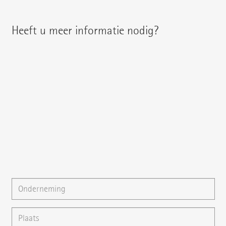
Heeft u meer informatie nodig?
U treft uw regionale contactpersoon aan onder:
{{fon}}
{{email}}
U kunt ons ook een
E-mail
schrijven of uw vraag direct
hier stellen