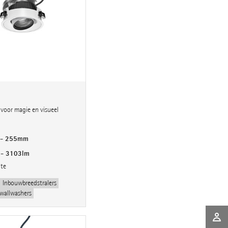
 voor magie en visueel
 - 255mm
 - 3103lm
ite
Inbouwbreedstralers
wallwashers