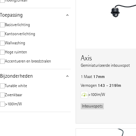
Hoekig/Lineair
Toepassing
Basisverlichting
Kantoorverlichting
Wallwashing
Hoge ruimten
Axis
Accentueren en breedstralen
Geminiaturiseerde inbouwspot
Bijzonderheden
17mm
1 Maat
143 - 219lm
Vermogen
Tunable white
>100lm/W
Zwenkbaar
>100lm/W
Inbouwspots