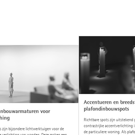
Accentueren en breeds
plafondinbouwspots
inbouwarmaturen voor
hing
Richtbare spots zijn uitstekend 
contrastrijke accentverlichting i
 zijn bijzondere lichtwerktuigen voor de
de particuliere woning. Als pl
e verlichting van wanden. Deze maken een