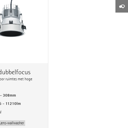
dubbelfocus
voor ruimtes met hoge
 - 308mm
5 - 11210lm
W
Lens-wallwasher