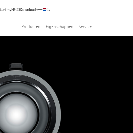
tact
myERCO
Downloads
Producten
Eigenschappen
Service