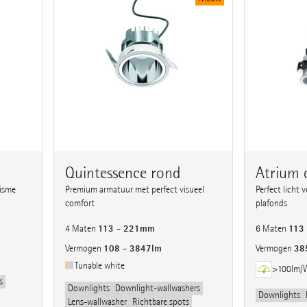
Quintessence rond
Atrium 
isme
Premium armatuur met perfect visueel
Perfect licht 
comfort
plafonds
113 - 221mm
113
4 Maten
6 Maten
108 - 3847lm
38
Vermogen
Vermogen
Tunable white
>100lm/
s
Downlights
Downlight-wallwashers
Downlights
Lens-wallwasher
Richtbare spots