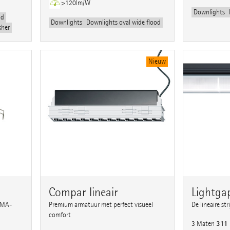
>120lm/W
Downlights
od
Downlights
Downlights oval wide flood
sher
Nieuw
Compar lineair
Lightga
MMA-
Premium armatuur met perfect visueel
De lineaire st
comfort
311
3 Maten