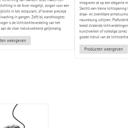
integreren ze op een elegante ma
erlichting in de foyer mogelijk, zorgen voor een
Slechts een kleine lichtopening b
jklicht in het restaurant, of leveren precieze
draai- en zwenkbare armatuurkop
lwashing in gangen. Zelfs bij wandhoogtes
nauwkeurig uitlijnen. Plafond
oger is de lichtsterkteverdeling van het
breed stralende lichtverdelingen
 aan de vloer indrukwekkend gelijkmatig.
kunstwerken of volledige zones 
goede indruk van de lichtsterkte
ten weergeven
Producten weergeven