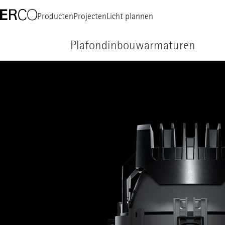
Producten
Projecten
Licht plannen
Plafondinbouwarmaturen