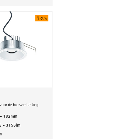
Nieuw
 voor de basisverlichting
 - 182mm
6 - 3156lm
W