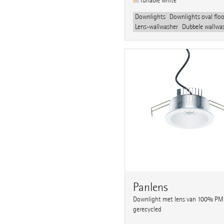
Tunable white
Downlights
Downlights oval flo
Lens-wallwasher
Dubbele wallwa
Panlens
Downlight met lens van 100% P
gerecycled