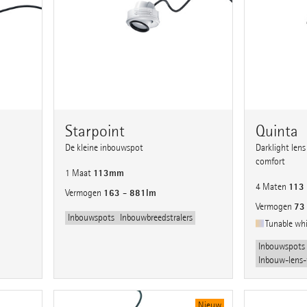
Starpoint
Quinta
De kleine inbouwspot
Darklight lens
comfort
113mm
1 Maat
113
4 Maten
163 - 881lm
Vermogen
73
Vermogen
Inbouwspots
Inbouwbreedstralers
Tunable wh
Inbouwspots
Inbouw-lens-
Nieuw