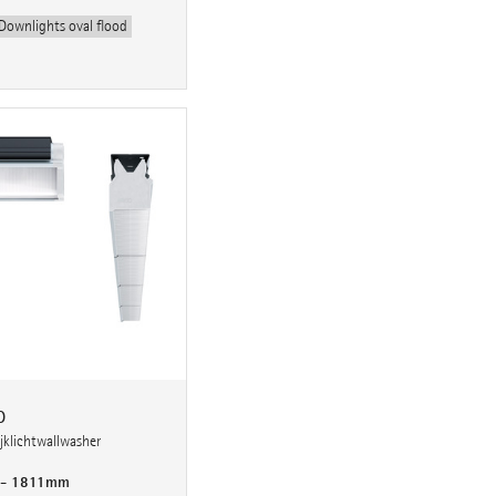
Downlights oval flood
p
rijklichtwallwasher
 - 1811mm