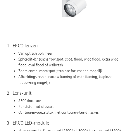
1
ERCO lenzen
Van optisch polymeer
Spherolit-lenzen:narrow spot, spot, flood, wide flood, extra wide
flood, oval flood of wallwash
Zoomlenzen: zoom spot; traploze focussering mogelijk
Afbeeldingslenzen: narrow framing of wide framing; traploze
focussering mogelijk
2
Lens-unit
360° draaibaar
Kunststof, wit of zwart
Contourenvoorzetstuk met contouren-beeldmasker:
3
ERCO LED-module
High-power-LED's: warmwit (2700K of 3000K), neutraalwit (3500K