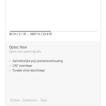
85 lm / 3.1 W - 3697 lm / 34.9 W
Optec New
Spots voor spanningsrails
Aantrekkelijke prijs-prestatieverhouding
270° zwenkbaar
Tunable white beschikbaar
Culture
Community
Shop