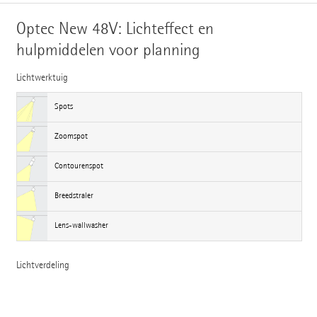
Optec New 48V: Lichteffect en
hulpmiddelen voor planning
Lichtwerktuig
Spots
Zoomspot
Contourenspot
Breedstraler
Lens-wallwasher
Lichtverdeling