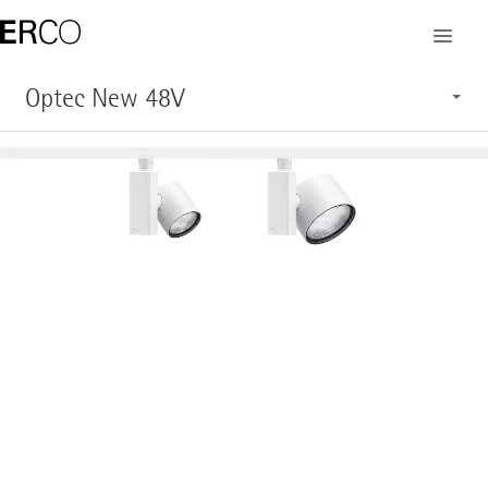
Optec New 48V
Kenmerken
Toepassing
Opbouw
Systeemoverzicht
Service
Producten weergeven