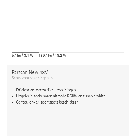
57 lm / 3.1 W - 1897 lm / 18.2 W
Parscan New 48V
Spots voor spanningsrails
Efficiënt en met talrijke uitbreidingen
Uitgebreid toebehoren alsmede RGBW en tunable white
Contouren- en zoomspots beschikbaar