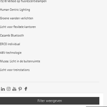
T5/T8 Verbod op fluorescentielampen
Human Centric Lighting
Groene wanden verlichten
Licht voor flexibele kantoren
Casambi Bluetooth
ERCO individual
48V-technologie
Musea: Licht in de buitenruimte
Licht voor treinstations
Op ERCO News abonneren
Imprint
Verklaring inzake gegevensbescherming
Filter weergeven
© 1996-2026