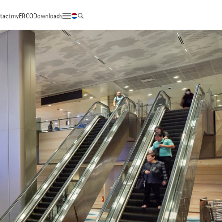
tact
myERCO
Downloads