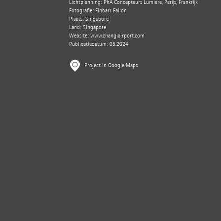
Lichtplanning: PhA Concepteurs Lumière, Parijs, Frankrijk
Fotografie: Finbarr Fallon
Plaats: Singapore
Land: Singapore
Website:
www.changiairport.com
Publicatiedatum: 05.2024
Project in Google Maps