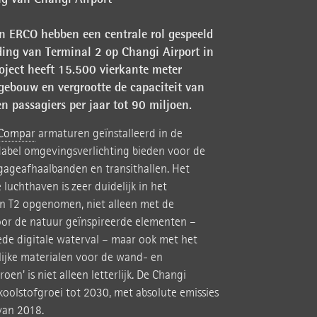
n ERCO hebben een centrale rol gespeeld
ding van Terminal 2 op Changi Airport in
oject heeft 15.500 vierkante meter
gebouw en vergrootte de capaciteit van
n passagiers per jaar tot 90 miljoen.
Compar
armaturen geïnstalleerd in de
ndabel omgevingsverlichting bieden voor de
gageafhaalbanden en transithallen. Het
uchthaven is zeer duidelijk in het
 T2 opgenomen, niet alleen met de
oor de natuur geïnspireerde elementen –
de digitale waterval – maar ook met het
lijke materialen voor de wand- en
oen' is niet alleen letterlijk. De Changi
koolstofgroei tot 2030, met absolute emissies
 van 2018.