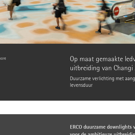
Op maat gemaakte ledve
pore
uitbreiding van Changi 
Duurzame verlichting met aan
levensduur
ERCO duurzame downlights va
voor de ambitieuze uitbreidi