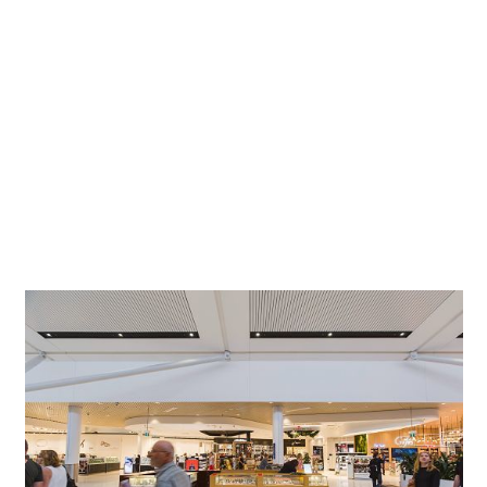
spreekwoordelijke Poort naar de wereld. Na een
fundamentele renovatie, die met name ook voor het
gedeelte van de veiligheidscontroles en de daarachter
gelegen winkel- en verblijfszones gold, straalt de terminal
vanaf de herfst van 2015 met nieuwe allure. ERCO heeft
daaraan een belangrijke bijdrage geleverd. De Skim
downlights uit de lichtfabriek in Lüdenscheid zorgen
namelijk voor een sprankelende en indrukwekkende,
algemene verlichting in deze zones van de terminal.