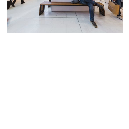
Indrukwekkend zonder verblinding – ook bij hoge
plafonds
In de zone van de veiligheidscontroles voor de
luchtreizigers is de plafondhoogte ongeveer 3,5 meter. In
de wit gehouden, verlaagde plafonds werden witte Skim
downlights met slechts 18W aansluitvermogen en
warmwit licht (3000K) geïntegreerd. Deze zorgen hier
voor een gelijkmatig, goed afgeschermd licht dat in deze
gevoelige zone een bijdrage levert aan een rustige en
tegelijkertijd prettige sfeer.
In de winkel- en verblijfszone, die in principe als een
normale shopping mall werd ontworpen, worden Skim
downlights voor de verlichting van verkeerszones ingezet.