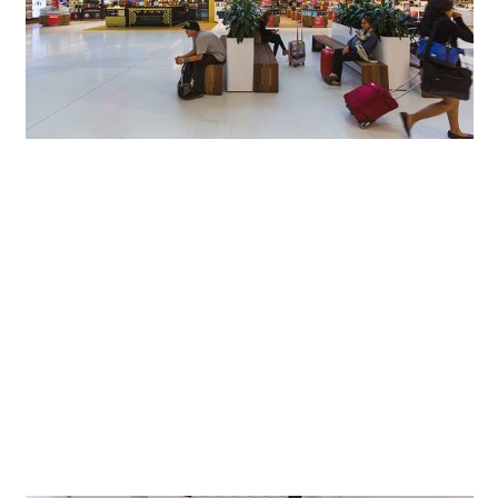
Een kenmerk van de kwaliteit van ERCO armaturen zijn de
uitmuntende waarden voor het lichtstroombehoud van de
gebruikte LED's. Door het uitstekende, passieve
warmtemanagement is voor de lichtwerktuigen van ERCO
gewaarborgd dat na 50.000 bedrijfsuren nog ten minste
90% van alle LED's meer dan 90% van hun aanvankelijke
lichtstroom heeft. Maximaal 10% van de LED's mag op dit
tijdstip lager zijn dan dat (L90/B10). Het uitvalpercentage
van individuele LED's is tot dat moment zelfs slechts 0,1%.
De armatuur kan na 50.000 bedrijfsuren daarom ook nog
probleemloos verder worden gebruikt.