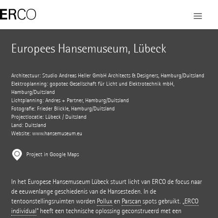
Europees Hansemuseum, Lübeck
Architectuur: Studio Andreas Heller GmbH Architects & Designers, Hamburg/Duitsland
Elektroplanning: göpotec Gesellschaft für Licht und Elektrotechnik mbH,
Hamburg/Duitsland
Lichtplanning: Andres + Partner, Hamburg/Duitsland
Fotografie: Frieder Blickle, Hamburg/Duitsland
Projectlocatie: Lübeck / Duitsland
Land: Duitsland
Website:
www.hansemuseum.eu
Project in Google Maps
In het Europese Hansemuseum Lübeck stuurt licht van ERCO de focus naar
de eeuwenlange geschiedenis van de Hansesteden. In de
tentoonstellingsruimten worden
Pollux
en
Parscan
spots gebruikt. „
ERCO
individual
“ heeft een technische oplossing geconstrueerd met een