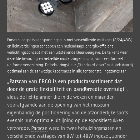
Parscan ledspots aan spanningsrails met verschillende wattages (8/24/48W)
en lichtverdelingen scheppen een hedendaags, energie-efficiënt
verlichtingsconcept met een uitstekende kleurweergave. De telkens weer
dezelfde behuizing en hetzelfde model zorgen daarbij voor een formeel
uniforme verschijning. De behuizingskleur „Standaard zilver” past zich daarbij
optimaal aan de aanwezige kabeltracés in alle tentoonstellingszones aan.
„
Parscan
van ERCO is een productassortiment dat
door de grote flexibiliteit en bandbreedte overtuigt”
,
aldus de lichtplanner die in de weken en maanden
voorafgaande aan de opening van het museum
eigenhandig de positionering van de afzonderlijke spots
evenals hun optimale uitlijning op de expositiestukken
verzorgde.
Parscan
werd in twee behuizingsmaten en
verschillende wattages van 8W tot 48W ingezet, zonder