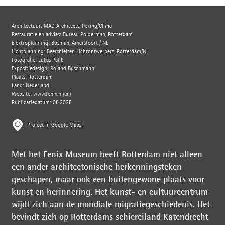
Architectuur: MAD Architects, Peking/China
Restauratie en advies: Bureau Polderman, Rotterdam
Elektroplanning: Bosman, Amersfoort / NL
Lichtplanning: Beersnielsen Lichtontwerpers, Rotterdam/NL
Fotografie: Lukas Palik
Expositiedesign: Roland Buschmann
Plaats: Rotterdam
Land: Nederland
Website:
www.fenix.nl/en/
Publicatiedatum: 08.2025
Project in Google Maps
Met het Fenix Museum heeft Rotterdam niet alleen
een ander architectonische herkenningsteken
geschapen, maar ook een buitengewone plaats voor
kunst en herinnering. Het kunst- en cultuurcentrum
wijdt zich aan de mondiale migratiegeschiedenis. Het
bevindt zich op Rotterdams schiereiland Katendrecht