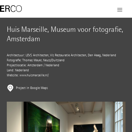
Huis Marseille, Museum voor fotografie,
Amsterdam
Architectuur: LEVS Architecten, Vis Restauratie Architecten, Den Haag, Nederland
Fotografie: Thomas Mayer, Neuss/Duitsland
Projectlocatie: Amsterdam / Nederland
Land: Nederland
Website:
www.huismarseille.nl/
Project in Google Maps