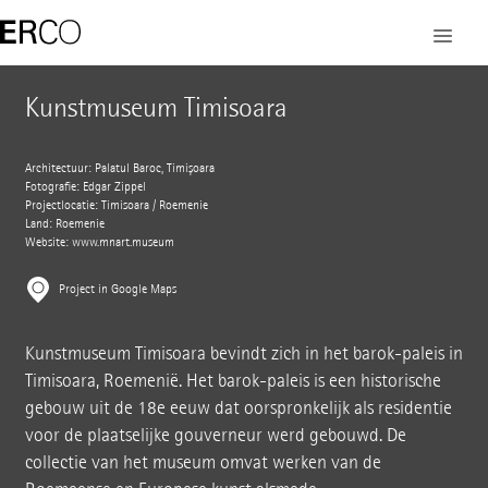
Kunstmuseum Timisoara
Architectuur: Palatul Baroc, Timișoara
Fotografie: Edgar Zippel
Projectlocatie: Timisoara / Roemenië
Land: Roemenië
Website:
www.mnart.museum
Project in Google Maps
Kunstmuseum Timisoara bevindt zich in het barok-paleis in
Timisoara, Roemenië. Het barok-paleis is een historische
gebouw uit de 18e eeuw dat oorspronkelijk als residentie
voor de plaatselijke gouverneur werd gebouwd. De
collectie van het museum omvat werken van de