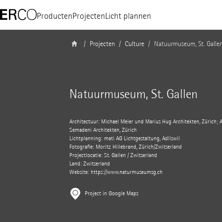
Producten
Projecten
Licht plannen
Projecten
Culture
Natuurmuseum, St. Galle
Natuurmuseum, St. Gallen
Architectuur: Michael Meier und Marius Hug Architekten, Zürich;
Semadeni Architekten, Zürich
Lichtplanning: mati AG Lichtgestaltung, Adliswil
Fotografie: Moritz Hillebrand, Zürich/Zwitserland
Projectlocatie: St. Gallen / Zwitserland
Land: Zwitserland
Website: https://www.naturmuseumsg.ch
Project in Google Maps