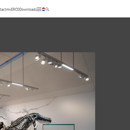
tact
myERCO
Downloads