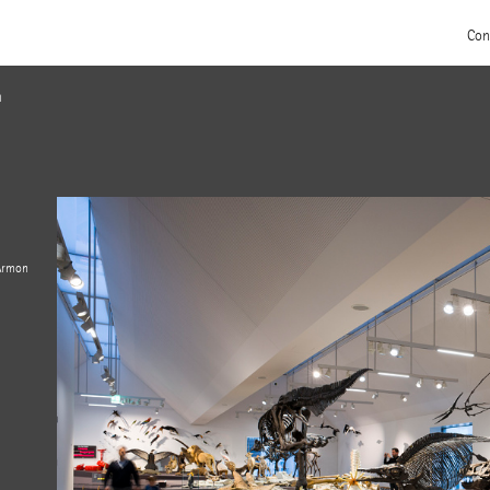
Con
n
 Armon