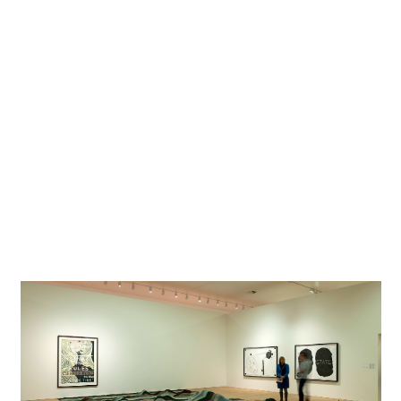
Lichtplanner
Arup Lighting, Amsterdam
Fotograaf
Thomas Mayer
Projectlocatie
Amsterdam, Nederland
Project in Google Maps
Het kunstmuseum in Amsterdam-Zuid maakt grote indruk
door een topklassecollectie van moderne en hedendaagse
kunstenaars. Van Cézanne naar Malewitsch tot en met
Baselitz biedt het met LED van ERCO verlichte museum de
bezoekers een architectonische en inhoudelijke belevenis.