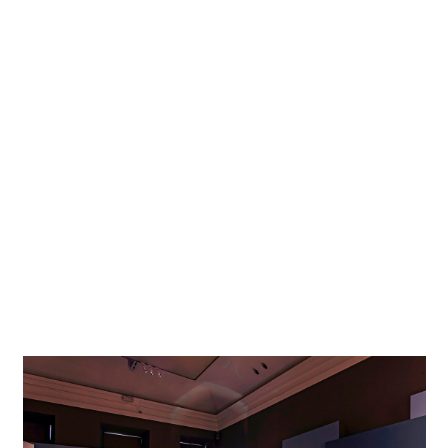
met 6 watt, 630 lumen en 3000 Kelvin verlicht. Met de
contourenspots kunnen de lichtbundels van Pollux precies
op de lijstgrootte van kunstwerken worden ingesteld.
Door het verstelbare contouren-beeldmasker aan de spot
en de montage aan spanningsrails kunnen de lichtbundels
op eenvoudige wijze en met maximale flexibiliteit worden
uitgelijnd. Dankzij het compacte huis blijft de armatuur
zelf ten gunste van het lichteffect visueel op de
achtergrond. Aangezien het spectrum van met LED's
gegenereerd licht geen IR- en UV-aandelen bevat, is dit
uit conservatoir oogpunt bijzonder geschikt voor de
verlichting van waardevolle, historische kunstwerken –
bijvoorbeeld van Leonardo da Vinci.