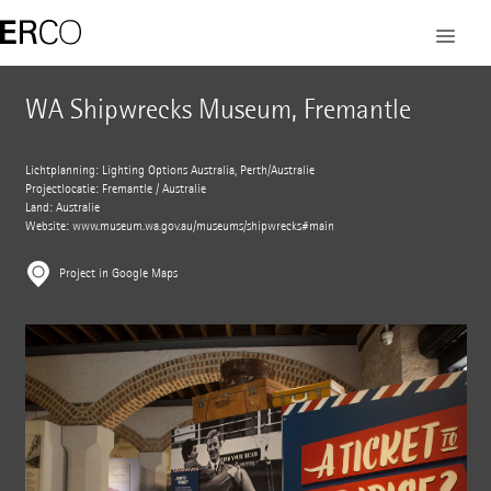
WA Shipwrecks Museum, Fremantle
Lichtplanning: Lighting Options Australia, Perth/Australië
Projectlocatie: Fremantle / Australië
Land: Australië
Website:
www.museum.wa.gov.au/museums/shipwrecks#main
Project in Google Maps