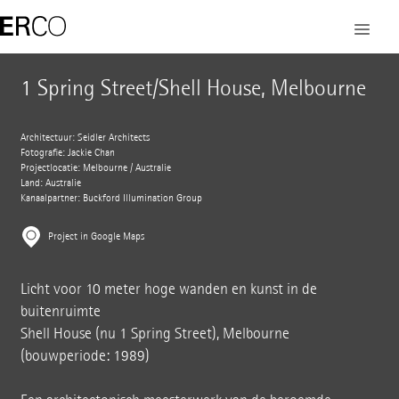
1 Spring Street/Shell House, Melbourne
Architectuur: Seidler Architects
Fotografie: Jackie Chan
Projectlocatie: Melbourne / Australië
Land: Australië
Kanaalpartner: Buckford Illumination Group
Project in Google Maps
Licht voor 10 meter hoge wanden en kunst in de
buitenruimte
Shell House (nu 1 Spring Street), Melbourne
(bouwperiode: 1989)