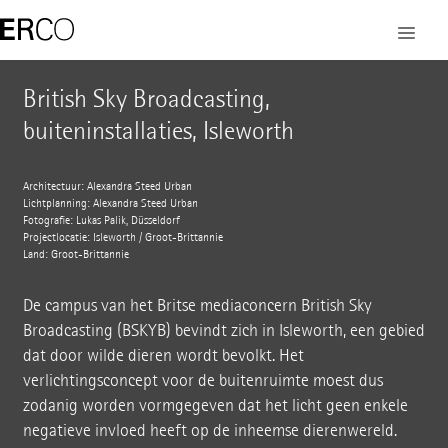
British Sky Broadcasting,
buiteninstallaties, Isleworth
Architectuur: Alexandra Steed Urban
Lichtplanning: Alexandra Steed Urban
Fotografie: Lukas Palik, Düsseldorf
Projectlocatie: Isleworth / Groot-Brittannië
Land: Groot-Brittannië
De campus van het Britse mediaconcern British Sky
Broadcasting (BSKYB) bevindt zich in Isleworth, een gebied
dat door wilde dieren wordt bevolkt. Het
verlichtingsconcept voor de buitenruimte moest dus
zodanig worden vormgegeven dat het licht geen enkele
negatieve invloed heeft op de inheemse dierenwereld.