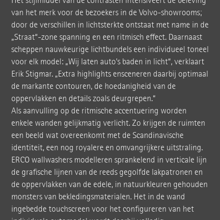
Het stijlmiddel van de contrasten intensiveert de beleving
van het merk voor de bezoekers in de Volvo-showrooms;
door de verschillen in lichtsterkte ontstaat met name in de
„Straat“-zone spanning en een ritmisch effect. Daarnaast
scheppen nauwkeurige lichtbundels een individueel toneel
voor elk model: „Wij laten auto's baden in licht“, verklaart
Erik Stigmar. „Extra highlights ensceneren daarbij optimaal
de markante contouren, de hoedanigheid van de
oppervlakken en details zoals deurgrepen.“
Als aanvulling op de ritmische accentuering worden
enkele wanden gelijkmatig verlicht. Zo krijgen de ruimten
een beeld wat overeenkomt met de Scandinavische
identiteit, een nog royalere en omvangrijkere uitstraling.
ERCO wallwashers modelleren sprankelend in verticale lijn
de grafische lijnen van de reeds gegolfde lakpatronen en
de oppervlakken van de edele, in natuurkleuren gehouden
monsters van bekledingsmaterialen. Het in de wand
ingebedde touchscreen voor het configureren van het