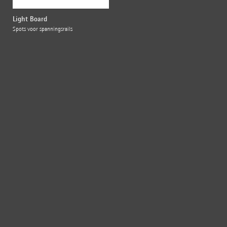
Light Board
Spots voor spanningsrails
{{fon}}