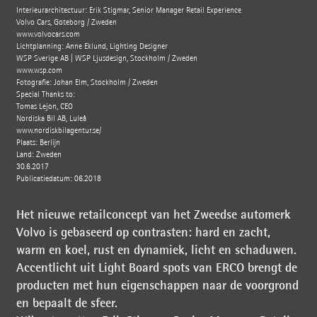
Interieurarchitectuur: Erik Stigmar, Senior Manager Retail Experience
Volvo Cars, Göteborg / Zweden
www.volvocars.com
Lichtplanning: Anne Eklund, Lighting Designer
WSP Sverige AB | WSP Ljusdesign, Stockholm / Zweden
www.wsp.com
Fotografie: Johan Elm, Stockholm / Zweden
Special Thanks to:
Tomas Lejon, CEO
Nordiska Bil AB, Luleå
www.nordiskbilagentur.se/
Plaats: Berlijn
Land: Zweden
30.6.2017
Publicatiedatum: 06.2018
Het nieuwe retailconcept van het Zweedse automerk
Volvo is gebaseerd op contrasten: hard en zacht,
warm en koel, rust en dynamiek, licht en schaduwen.
Accentlicht uit Light Board spots van ERCO brengt de
producten met hun eigenschappen naar de voorgrond
en bepaalt de sfeer.