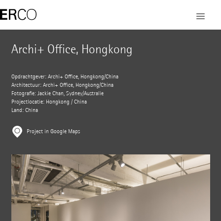
Archi+ Office, Hongkong
Opdrachtgever: Archi+ Office, Hongkong/China
Architectuur: Archi+ Office, Hongkong/China
Fotografie: Jackie Chan, Sydney/Australië
Projectlocatie: Hongkong / China
Land: China
Project in Google Maps