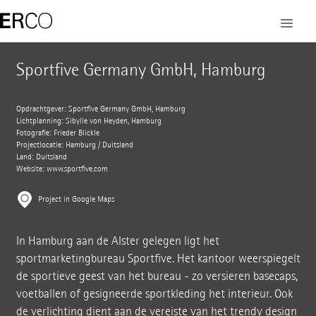
Sportfive Germany GmbH, Hamburg
Opdrachtgever: Sportfive Germany GmbH, Hamburg
Lichtplanning: Sibylle von Heyden, Hamburg
Fotografie: Frieder Blickle
Projectlocatie: Hamburg / Duitsland
Land: Duitsland
Website:
www.sportfive.com
Project in Google Maps
In Hamburg aan de Alster gelegen ligt het
sportmarketingbureau Sportfive. Het kantoor weerspiegelt
de sportieve geest van het bureau - zo versieren basecaps,
voetballen of gesigneerde sportkleding het interieur. Ook
de verlichting dient aan de vereiste van het trendy design