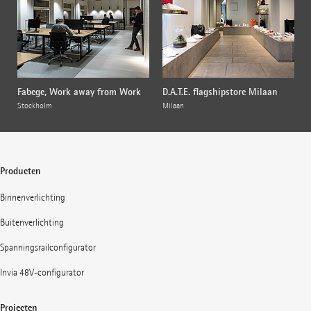
Fabege, Work away from Work
D.A.T.E. flagshipstore Milaan
Stockholm
Milaan
Producten
Binnenverlichting
Buitenverlichting
Spanningsrailconfigurator
Invia 48V-configurator
Projecten