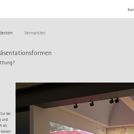
Kon
decken
Vermarkten
Präsentationsformen
ttlung?
tur bei
g und
h als
 bieten