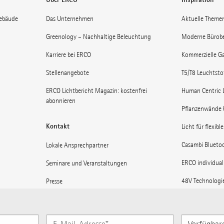
gebäude
Das Unternehmen
Aktuelle Theme
Greenology – Nachhaltige Beleuchtung
Moderne Bürob
Karriere bei ERCO
Kommerzielle Ga
Stellenangebote
T5/T8 Leuchtst
ERCO Lichtbericht Magazin: kostenfrei
Human Centric 
abonnieren
Pflanzenwände 
Kontakt
Licht für flexibl
Casambi Blueto
Lokale Ansprechpartner
ERCO individual
Seminare und Veranstaltungen
48V Technologi
Presse
Museen: Licht 
Lieferanteninformationen
Licht für Bahnh
ERCO News abonnieren
Verfügbare