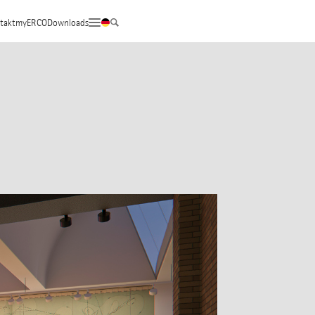
takt
myERCO
Downloads