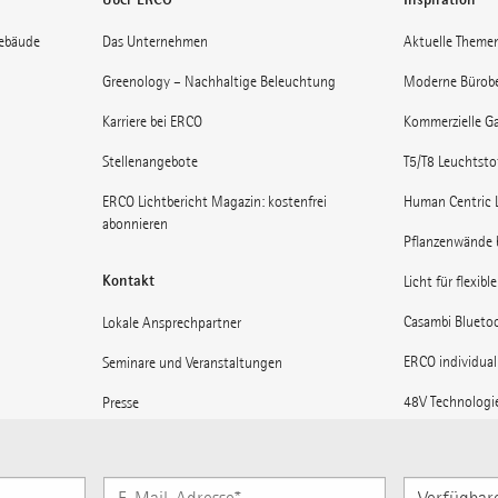
gebäude
Das Unternehmen
Aktuelle Theme
Greenology – Nachhaltige Beleuchtung
Moderne Bürob
Karriere bei ERCO
Kommerzielle Ga
Stellenangebote
T5/T8 Leuchtst
ERCO Lichtbericht Magazin: kostenfrei
Human Centric 
abonnieren
Pflanzenwände 
Kontakt
Licht für flexibl
Casambi Blueto
Lokale Ansprechpartner
ERCO individual
Seminare und Veranstaltungen
48V Technologi
Presse
Museen: Licht 
Lieferanteninformationen
Licht für Bahnh
ERCO News abonnieren
Verfügbare