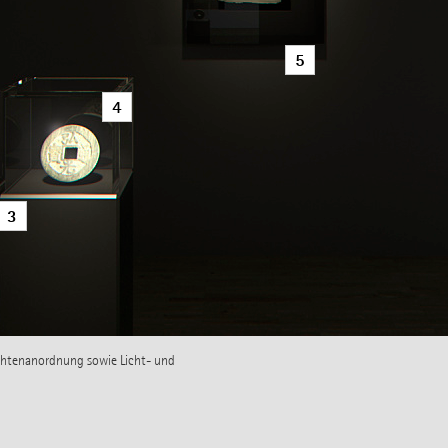
5
4
3
uchtenanordnung sowie Licht- und