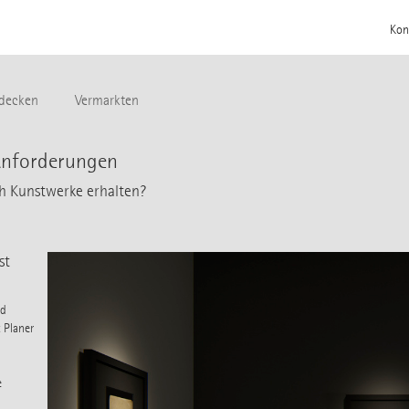
Kon
decken
Vermarkten
 Anforderungen
ch Kunstwerke erhalten?
st
nd
 Planer
e