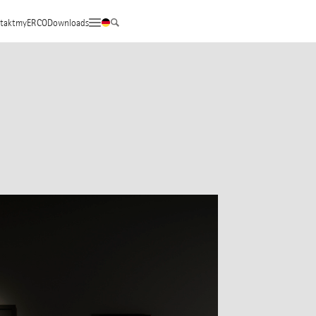
takt
myERCO
Downloads