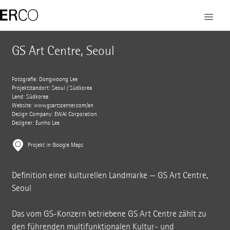
GS Art Centre, Seoul
Fotografie: Dongwoong Lee
Projektstandort: Seoul / Südkorea
Land: Südkorea
Website:
www.gsartscenter.com/en
Design Company: EWAI Corporation
Designer: Eunho Lee
Projekt in Google Maps
Definition einer kulturellen Landmarke — GS Art Centre,
Seoul
Das vom GS-Konzern betriebene GS Art Centre zählt zu
den führenden multifunktionalen Kultur- und